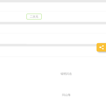
二次元
镭明闪击
问山海