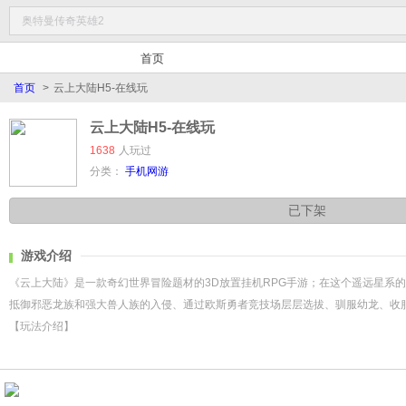
首页
首页
>
云上大陆H5-在线玩
云上大陆H5-在线玩
1638
人玩过
分类：
手机网游
已下架
游戏介绍
《云上大陆》是一款奇幻世界冒险题材的3D放置挂机RPG手游；在这个遥远星系
抵御邪恶龙族和强大兽人族的入侵、通过欧斯勇者竞技场层层选拔、驯服幼龙、收服
【玩法介绍】
【放置挂机，轻松升级】
解放双手，自动挂机战斗，休闲游戏，一键领取收益，护肝不累，轻松挑战魔王；
【家园系统，灵兽养成】