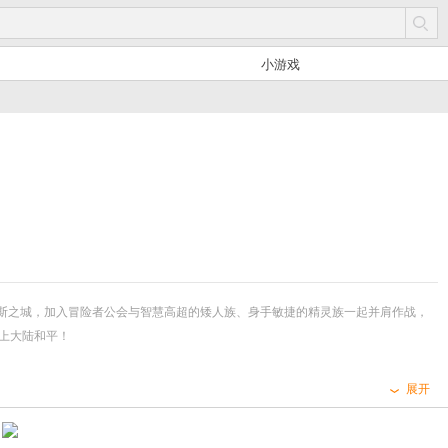
小游戏
欧斯之城，加入冒险者公会与智慧高超的矮人族、身手敏捷的精灵族一起并肩作战，
上大陆和平！
展开