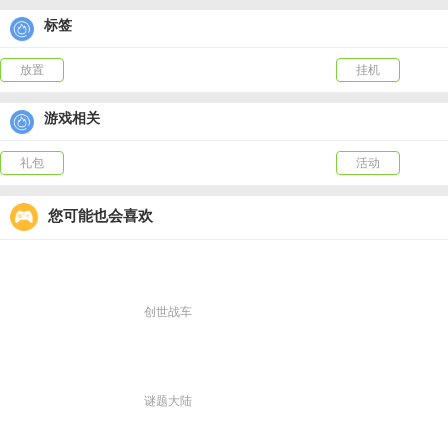
家园养成，提升收金能力，制作灵药，瞬间扭转战局，灵兽游历，坐收珍奇异宝；
标签
【阵营对决，团队作战】
跨服竞技，团队协作制胜，策略为王，拒绝无脑碾压，专属奖励，闪耀阵营巨星；
放置
挂机
【勇者试炼，无限火力】
试炼副本，养成资源多多，单人爬塔，挑战全服最强，组队挑战，无惧噩梦模式；
游戏相关
【伙伴养成，协同作战】
收集伙伴，激活强力羁绊，属性共享，没有无用伙伴，自由出战， 颜值战力并存。
礼包
活动
您可能也会喜欢
创世战车
谜题大陆