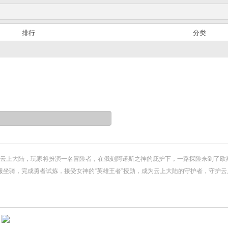
排行
分类
的云上大陆，玩家将扮演一名冒险者，在俄刻阿诺斯之神的庇护下，一路探险来到了
坐骑，完成勇者试炼，接受女神的“英雄王者”授勋，成为云上大陆的守护者，守护云