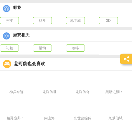
黑暗气息的封锁，直面魔神！
标签
竞技
格斗
地下城
3D
游戏相关
礼包
活动
攻略
您可能也会喜欢
神兵奇迹
龙腾传世
龙腾传奇
黑暗之潮：...
精灵盛典：...
问山海
乱世曹操传
九梦仙域