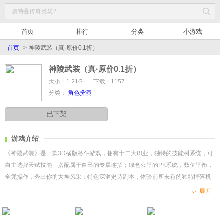
首页
排行
分类
小游戏
首页
>
神陵武装（真·原价0.1折）
神陵武装（真·原价0.1折）
大小：1.21G
下载：1157
分类：
角色扮演
已下架
游戏介绍
《神陵武装》是一款3D横版格斗游戏，拥有十二大职业，独特的技能树系统，可
自主选择天赋技能，搭配属于自己的专属连招；绿色公平的PK系统，数值平衡，
全凭操作，秀出你的大神风采；特色深渊史诗副本，体验前所未有的独特掉落机
制，与伙伴畅享爆金之旅；
展开
黑暗笼罩万物，魔神肆虐人间，为了对抗邪恶的魔神，数以万计的冒险家集结一
心，培养出十二位实力超绝的勇者，他们不顾危险进入被污染的诅咒之岛，突破